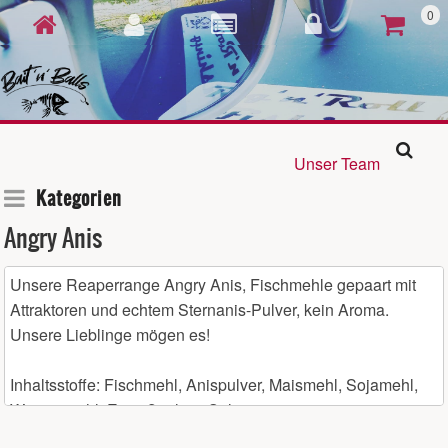
0
Unser Team
Kategorien
Angry Anis
Unsere Reaperrange Angry Anis, Fischmehle gepaart mit
Attraktoren und echtem Sternanis-Pulver, kein Aroma.
Unsere Lieblinge mögen es!
Inhaltsstoffe: Fischmehl, Anispulver, Maismehl, Sojamehl,
Weizenmehl, Eiweißpulver, Salz
Nährwerte: Rohprotein 29 %, Rohfett 5,2 %, Rohasche 2,3