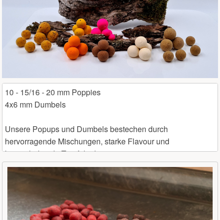
10 - 15/16 - 20 mm Poppies
4x6 mm Dumbels
Unsere Popups und Dumbels bestechen durch
hervorragende Mischungen, starke Flavour und
langanhaltende Tragfähigkeit.
Zudem sind einige UV-aktiv und steigern die Attraktivität
des Hakenköders noch einmal mehr.
Sie werden geliefert in einer wiederverschließbaren Dose
mit jeweils 80 gr Inhalt.