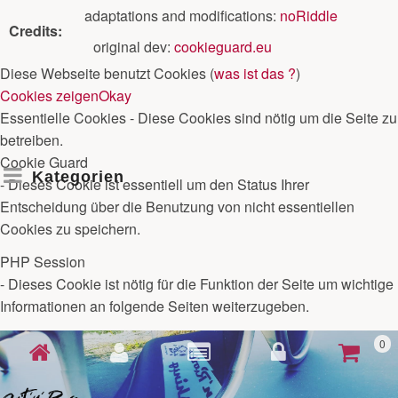
adaptations and modifications:
noRiddle
Credits:
original dev:
cookieguard.eu
Diese Webseite benutzt Cookies (
was ist das ?
)
Cookies zeigen
Okay
Essentielle Cookies
- Diese Cookies sind nötig um die Seite zu
betreiben.
Cookie Guard
Kategorien
- Dieses Cookie ist essentiell um den Status Ihrer
Entscheidung über die Benutzung von nicht essentiellen
Cookies zu speichern.
PHP Session
- Dieses Cookie ist nötig für die Funktion der Seite um wichtige
Informationen an folgende Seiten weiterzugeben.
0