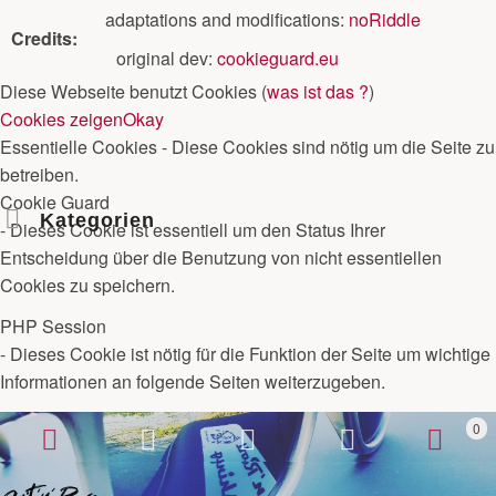
adaptations and modifications:
noRiddle
Credits:
original dev:
cookieguard.eu
Diese Webseite benutzt Cookies (
was ist das ?
)
Cookies zeigen
Okay
Essentielle Cookies
- Diese Cookies sind nötig um die Seite zu
betreiben.
Cookie Guard
Kategorien
- Dieses Cookie ist essentiell um den Status Ihrer
Entscheidung über die Benutzung von nicht essentiellen
Cookies zu speichern.
PHP Session
- Dieses Cookie ist nötig für die Funktion der Seite um wichtige
Informationen an folgende Seiten weiterzugeben.
0